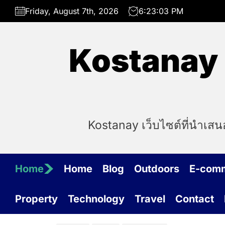
Skip
Friday, August 7th, 2026
6:23:03 PM
to
the
content
Kostanay เ
Kostanay เว็บไซต์ที่นำเส
Home
Home
Blog
Outdoors
E-com
Property
Technology
Travel
Contact